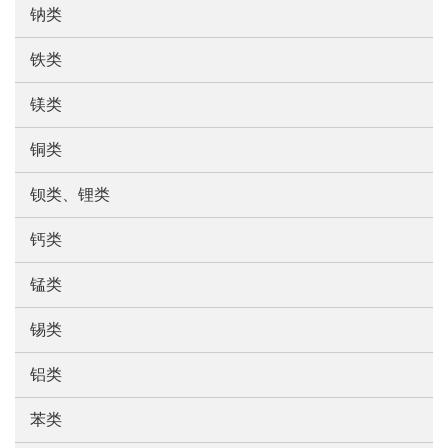
钠类
铁类
镁类
铜类
钡类、锂类
钙类
锰类
锡类
铝类
苯类