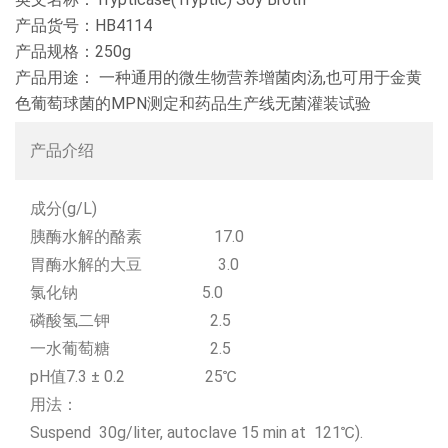
产品货号：HB4114
产品规格：250g
产品用途：
一种通用的微生物营养增菌肉汤,也可用于金黄
色葡萄球菌的MPN测定和药品生产线无菌灌装试验
产品介绍
成分(g/L)
胰酶水解的酪素 17.0
胃酶水解的大豆 3.0
氯化钠 5.0
磷酸氢二钾 2.5
一水葡萄糖 2.5
pH值7.3 ± 0.2 25℃
用法：
Suspend 30g/liter, autoclave 15 min at 121℃).