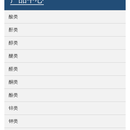
酸类
酐类
醇类
醚类
醛类
酮类
酚类
锌类
钾类