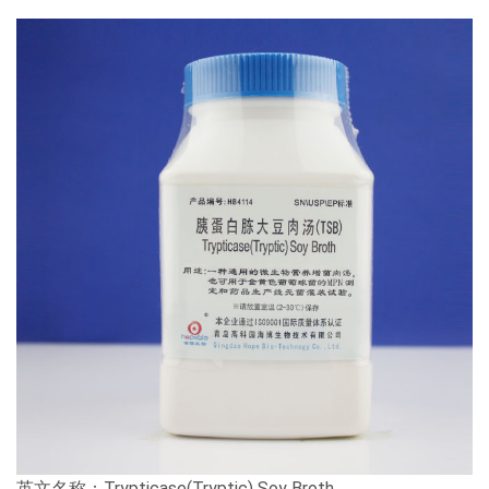
英文名称：Trypticase(Tryptic) Soy Broth